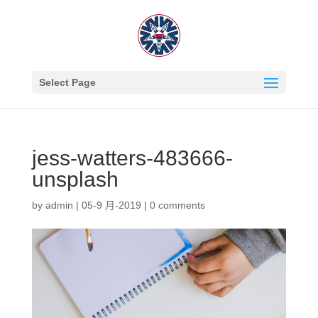
Select Page
jess-watters-483666-
unsplash
by
admin
|
05-9 月-2019
|
0 comments