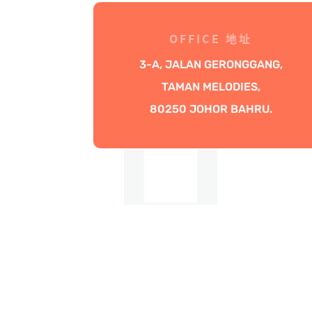
OFFICE 地址
3-A, JALAN GERONGGANG,
TAMAN MELODIES,
80250 JOHOR BAHRU.