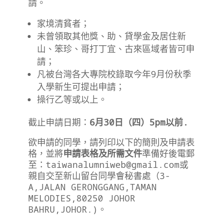
請。
家境清貧者；
未曾領取其他獎、助、貸學金及居住新
山、笨珍、哥打丁宜、古來區域者皆可申
請；
凡被台灣各大專院校錄取今年9月份秋季
入學新生可提出申請；
操行乙等或以上。
截止申請日期：
6月30日（四）5pm以前.
欲申請的同學，請列印以下的簡則及申請表
格，並將
申請表格及所需文件
準備好後電郵
至：
taiwanalumniweb@gmail.com
或
親自交至新山留台同學會秘書處（3-
A,JALAN GERONGGANG,TAMAN
MELODIES,80250 JOHOR
BAHRU,JOHOR.)。