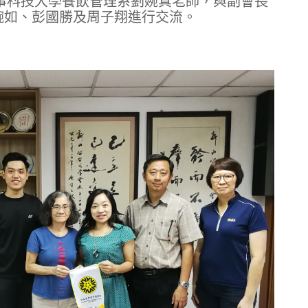
培醫事科技大學餐飲管理系劉婉真老師，與副會長
婉如、彭國勝及周子翔進行交流。