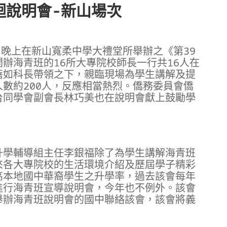
迴說明會-新山場次
日晚上在新山寬柔中學大禮堂所舉辦之《第
39
開辦海青班的
16
所大專院校師長一行共
16
人在
蓓如科長帶領之下，親臨現場為學生講解及提
人數約
200
人，反應相當熱烈。僑務委員會僑
台同學會副會長林巧美也在說明會獻上鼓勵學
升學輔導組主任李銀福除了為學生講解海青班
來各大專院校的生活環境介紹及歷屆學子精彩
高本地國中華裔學生之升學率，過去該會每年
進行海青班宣導說明會，今年也不例外。該會
舉辦海青班說明會的國中聯絡該會，該會將義