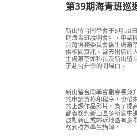
第39期海青班巡
新山留台同學會于6
月
28
期海青班說明會》，申請
台灣僑務委員會僑生處蕭
供相關資訊。當天出席的
生處蕭蓓如科長及新山留
子赴台升學的開場白。
新山留台同學會副會長兼
的申請資格和程序，也帶
的上課作品影片。為了提
都義務到新山區多所國中
鼓勵新山或鄰近地區有意
務到校為學生講解。