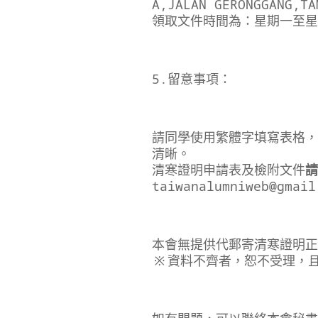
A,JALAN GERONGGANG,TA
領取文件時間為：星期一至星
5.留意事項：
請同學使用繁體字填寫表格，
清晰。
清寒證明申請表及檢附文件
請
taiwanalumniweb@gmail
本會無提供代郵寄清寒證明正
※資料不齊者，恕不受理，