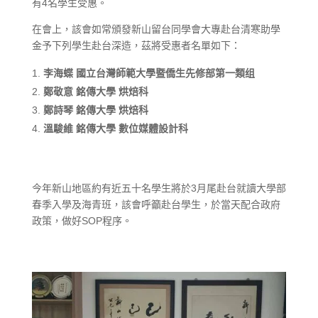
有4名學生受惠。
在會上，該會如常頒發新山留台同學會大專赴台清寒助學
金予下列學生赴台深造，茲將受惠者名單如下：
李海蝶 國立台灣師範大學暨僑生先修部第一類
组
鄭敬意 銘傳大學 烘焙科
鄭詩琴 銘傳大學 烘焙科
溫駿維 銘傳大學 數位媒體設計科
今年新山地區約有近五十名學生將於3月尾赴台就讀大學部
春季入學及海青班，該會呼籲赴台學生，於當天配合政府
政策，做好SOP
程序。