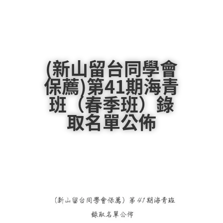
(新山留台同學會
保薦)第41期海青
班（春季班）錄
取名單公佈