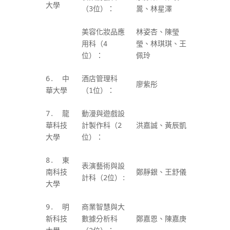
大學
（3
位）：
暠、林星澤
美容化妝品應
林姿杏、陳瑩
用科（4
瑩、林琪琪、王
位）：
佩玲
6. 中
酒店管理科
廖紫彤
華大學
（1
位）：
7. 龍
動漫與遊戲設
華科技
計製作科（2
洪嘉誠、黃辰凱
大學
位）：
8. 東
表演藝術與設
南科技
鄭靜銀、王舒儀
計科（2
位）
:
大學
9. 明
商業智慧與大
新科技
數據分析科
鄭嘉恩、陳嘉庚