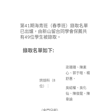
第41期海青班（春季班）錄取名單
已出爐，由新山留台同學會保薦共
有49位學生被錄取。
錄取名單如下:
梁珊珊、陳素
心、郭于暄、楊
舒惠、
烘焙科（8
位）：
吳紹權、吳化
仙、陳俊龍、陳
韋諭
（金門分部）