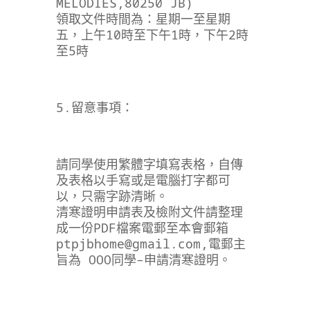
MELODIES,80250 JB)
領取文件時間為：星期一至星期
五，上午10時至下午1時，下午2時
至5時
5.留意事項：
請同學使用繁體字填寫表格，自傳
及表格以手寫或是電腦打字都可
以，只需字跡清晰。
清寒證明申請表及檢附文件請整理
成一份PDF檔案電郵至本會郵箱
ptpjbhome@gmail.com
,電郵主
旨為 OOO同學–申請清寒證明。