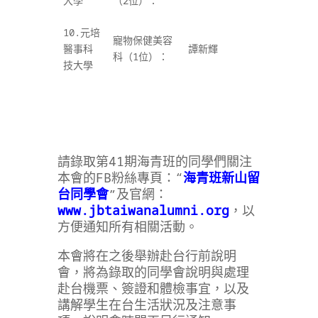
大學
（2
位）：
10.
元培
寵物保健美容
醫事科
譚新輝
科（1
位）：
技大學
請錄取第41期海青班的同學們關注
本會的FB粉絲專頁：“
海青班新山留
台同學會
”及官網：
www.jbtaiwanalumni.org
，以
方便通知所有相關活動。
本會將在之後舉辦赴台行前說明
會，將為錄取的同學會說明與處理
赴台機票、簽證和體檢事宜，以及
講解學生在台生活狀況及注意事