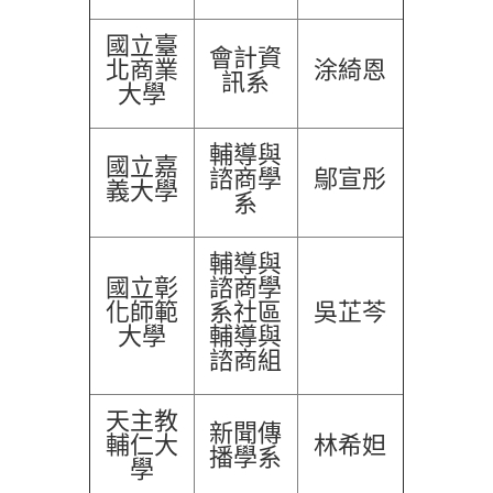
國立臺
會計資
北商業
涂綺恩
訊系
大學
輔導與
國立嘉
諮商學
鄔宣彤
義大學
系
輔導與
國立彰
諮商學
化師範
系社區
吳芷芩
大學
輔導與
諮商組
天主教
新聞傳
輔仁大
林希妲
播學系
學