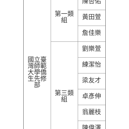
陳杏佑
第一類
黃田萱
組
詹佳樂
劉樂萱
國立臺
練潔怡
灣師範
大學僑
生先修
梁友才
部
第三類
卓彥伸
組
翁麗枝
陳偉澤