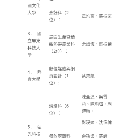
國文化
大學
烹飪科（2
覃均育、羅振豪
位）：
3. 國
農園生產暨精
立屏東
緻熱帶農業科
佘靖恆、蘇振榮
科技大
（2
位）：
學
數位媒體與網
4. 靜
頁設計（1
蔡桀航
宜大學
位）
:
陳全通、吳雪
莉、陳瑜瑄、周
烘焙科（6
詩晴、
位）：
彭琝媗、沈偉倫
5. 弘
光科技
餐飲廚藝科
余孫樂、羅峻