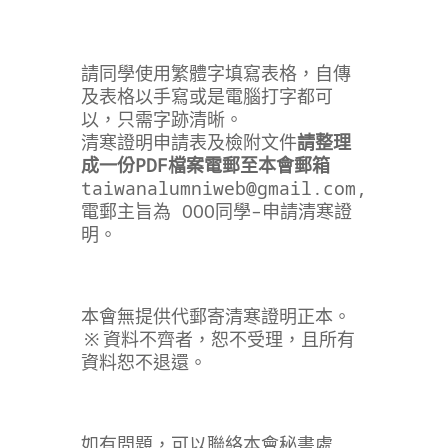
請同學使用繁體字填寫表格，自傳
及表格以手寫或是電腦打字都可
以，只需字跡清晰。
清寒證明申請表及檢附文件
請整理
成一份PDF檔案電郵至本會郵箱
taiwanalumniweb@gmail.com
,
電郵主旨為 OOO同學–申請清寒證
明。
本會無提供代郵寄清寒證明正本。
※資料不齊者，恕不受理，且所有
資料恕不退還。
如有問題，可以聯絡本會秘書處