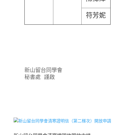
符芳妮
新山留台同學會
秘書處 謹啟