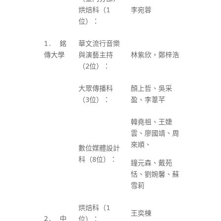
烘焙科（1
李宛蓉
位）：
1. 銘
華文流行音樂
傳大學
與演藝主持
林紫欣，鄭梓浩
（2
位）：
大眾傳播科
顏上哲、吳采
（3
位）：
盈、李葦芊
韓堯祖、王婕
雲、廖國靖、周
來順、
數位媒體設計
科（8
位）：
鐘元森、戴苑
恬、劉婉馨、蘇
雪莉
烘焙科（1
王奕棟
2. 中
位）：