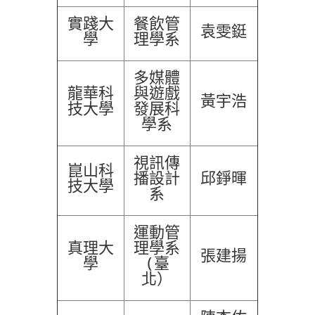
實踐大
餐飲管
袁雯鋌
學
理學系
多媒體
龍華科
與遊戲
黃宇浩
技大學
發展科
學系
視訊傳
崑山科
播設計
邱錚暉
技大學
系
運動管
真理大
理學系
張建揚
學
(臺
北）