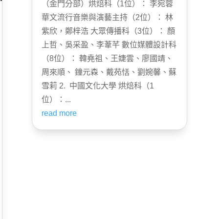
（金門分部）烘焙科（1位）： 李宛蓉
華文流行音樂與演藝主持（2位）： 林
紫欣，鄭梓浩 大眾傳播科（3位）： 顏
上哲、吳采盈、李葦芊 數位媒體設計科
（8位）： 韓堯祖、王婕雲、廖國靖、
周來順、 鐘元森、戴苑恬、劉婉馨、蘇
雪莉 2. 中國文化大學 烘焙科（1
位）：...
read more