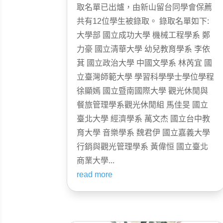
取名單已出爐，由新山留台同學會保薦
共有12位學生被錄取。 錄取名單如下:
大學部 國立成功大學 機械工程學系 鄭
力豪 國立清華大學 幼兒教育學系 李依
萁 國立政治大學 中國文學系 林芮宜 國
立臺灣師範大學 學習科學學士學位學程
徐顯嫣 國立暨南國際大學 觀光休閒與
餐旅管理學系觀光休閒組 馬佳旻 國立
臺北大學 經濟學系 萬文杰 國立台中教
育大學 音樂學系 魏君伊 國立嘉義大學
行銷與觀光管理學系 黃偉恒 國立臺北
商業大學...
read more