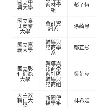
國立中
系林學
彭子恆
興大學
組
國立臺
會計資
北商業
涂綺恩
訊系
大學
輔導與
國立嘉
諮商學
鄔宣彤
義大學
系
輔導與
國立彰
諮商學
化師範
系社區
吳芷芩
大學
輔導與
諮商組
天主教
新聞傳
輔仁大
林希妲
播學系
學