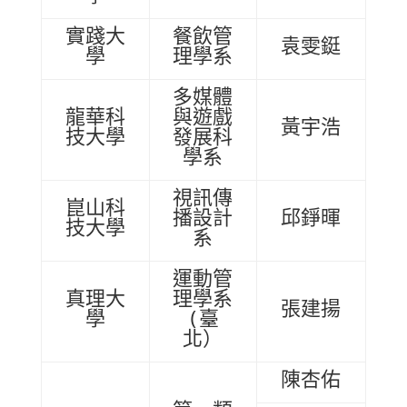
實踐大
餐飲管
袁雯鋌
學
理學系
多媒體
龍華科
與遊戲
黃宇浩
技大學
發展科
學系
視訊傳
崑山科
播設計
邱錚暉
技大學
系
運動管
真理大
理學系
張建揚
學
(臺
北）
陳杏佑