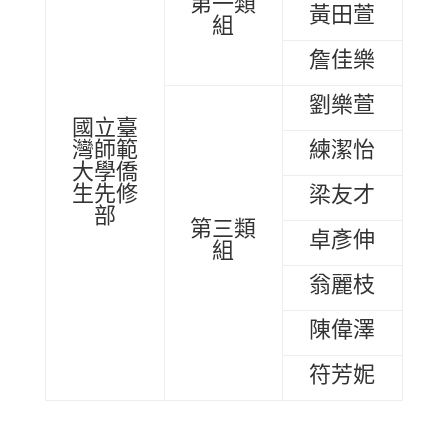
第一類
黃田萱
組
詹佳樂
劉樂萱
國立臺
灣師範
練潔怡
大學僑
生先修
梁友才
部
第三類
卓彥伸
組
翁麗枝
陳偉澤
符芳妮