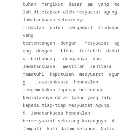
buhan
mengikut
dasar
am
yang
te
lah ditetapkan oleh mesyuarat agung.
Jawatankuasa seharusnya
tidaklah
boleh
mengambil
tindakan
yang
bertentangan
dengan
mesyuarat
ag
ung
dengan
tidak
terlebih
dahul
u
berhubung
dengannya
dan
Jawatankuasa
mestilah
sentiasa
mematuhi
keputusan
mesyuarat
agun
g.
Jawatankuasa
hendaklah
mengemukakan laporan berkenaan
kegiatannya dalam tahun yang lalu
kepada tiap-tiap Mesyuarat Agung.
Jawatankuasa hendaklah
bermesyuarat sekurang-kurangnya
4
(empat)
kali dalam setahun. Notis