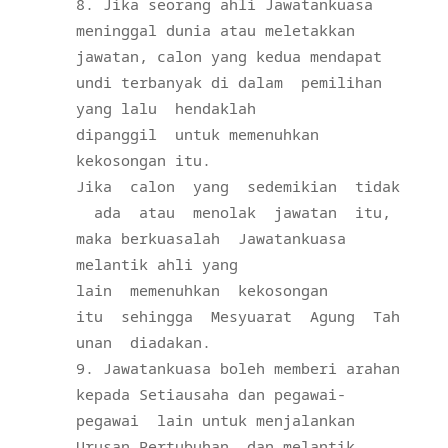
Jika seorang ahli Jawatankuasa
meninggal dunia atau meletakkan
jawatan, calon yang kedua mendapat
undi terbanyak di dalam
pemilihan
yang lalu
hendaklah
dipanggil
untuk memenuhkan
kekosongan itu.
Jika
calon
yang
sedemikian
tidak
ada
atau
menolak
jawatan
itu,
maka berkuasalah
Jawatankuasa
melantik ahli yang
lain
memenuhkan
kekosongan
itu
sehingga
Mesyuarat
Agung
Tah
unan
diadakan.
Jawatankuasa boleh memberi arahan
kepada Setiausaha dan pegawai-
pegawai
lain untuk menjalankan
Urusan Pertubuhan, dan melantik