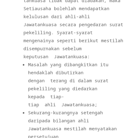
tankuasa tidak dapat diadakan, maka
Setiausaha bolehlah mendapatkan
kelulusan dari ahli-ahli
Jawatankuasa secara pengedaran surat
pekeliling. Syarat-syarat
mengenainya seperti berikut mestilah
disempurnakan sebelum
keputusan
Jawatankuasa:
Masalah yang dibangkitkan itu
hendaklah dibutirkan
dengan
terang di dalam surat
pekeliling yang diedarkan
kepada
tiap-
tiap
ahli
Jawatankuasa;
Sekurang-kurangnya setengah
daripada bilangan ahli
Jawatankuasa mestilah menyatakan
persetujuan