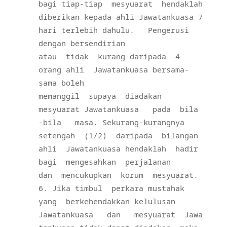
bagi tiap-tiap
mesyuarat
hendaklah
diberikan kepada ahli Jawatankuasa 7
hari terlebih dahulu.
Pengerusi
dengan bersendirian
atau
tidak
kurang daripada
4
orang ahli
Jawatankuasa bersama-
sama boleh
memanggil
supaya
diadakan
mesyuarat Jawatankuasa
pada
bila
-bila
masa. Sekurang-kurangnya
setengah
(1/2)
daripada
bilangan
ahli
Jawatankuasa hendaklah
hadir
bagi
mengesahkan
perjalanan
dan
mencukupkan
korum
mesyuarat.
Jika timbul
perkara mustahak
yang
berkehendakkan kelulusan
Jawatankuasa
dan
mesyuarat
Jawa