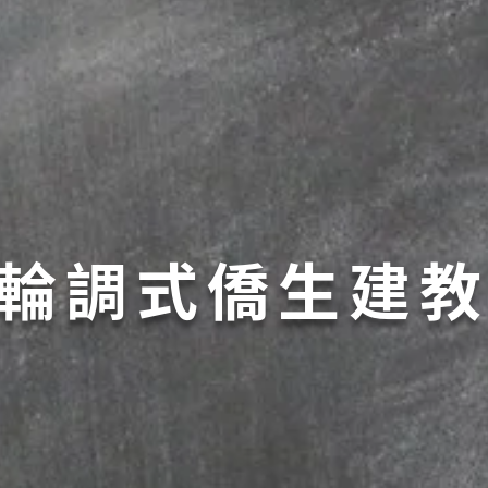
4輪調式僑生建